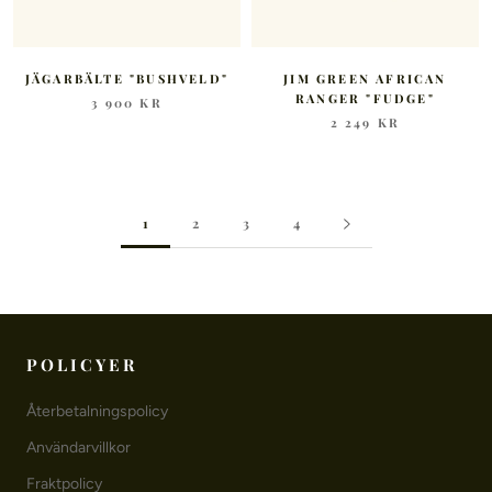
JÄGARBÄLTE "BUSHVELD"
JIM GREEN AFRICAN
RANGER "FUDGE"
3 900 KR
2 249 KR
1
2
3
4
POLICYER
Återbetalningspolicy
Användarvillkor
Fraktpolicy