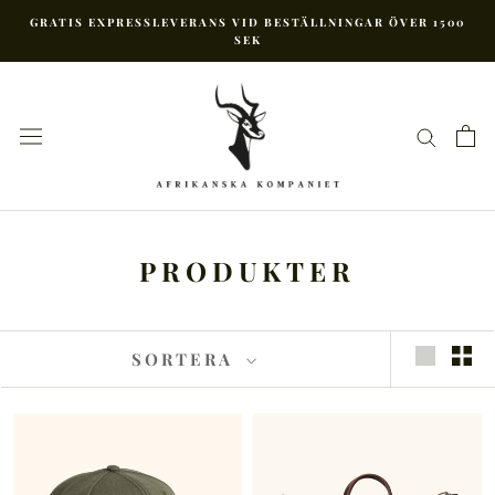
Hoppa
GRATIS EXPRESSLEVERANS VID BESTÄLLNINGAR ÖVER 1500
till
SEK
innehåll
PRODUKTER
SORTERA