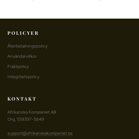
POLICYER
Återbetalningspolicy
Användarvillkor
Fraktpolicy
Integritetspolicy
KONTAKT
Afrikanska Kompaniet AB
Org. 559397-5849
support@afrikanskakompaniet.se