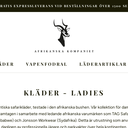
RATIS EXPRESSLEVERANS VID BESTÄLLNINGAR ÖVER 1500 S
ÄDER
VAPENFODRAL
LÄDERARTIKLAR
KLÄDER - LADIES
tiska safarikläder, testade i den afrikanska bushen. Vår kollektion för da
ramtagen i samarbete med ledande afrikanska varumärken som TAG Safa
babwe) och Jonsson Workwear (Sydafrika). Detta är utrustning som an
dagligen av professionella jägare och parkvakter över hela kontinenten.