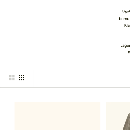
Varf
bomull
Klä
Lager
m