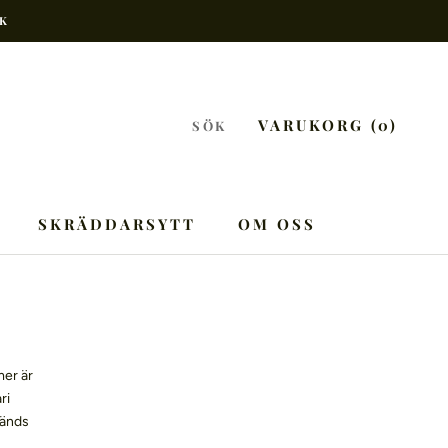
EK
VARUKORG (
0
)
SÖK
SKRÄDDARSYTT
OM OSS
OM OSS
mer är
ri
vänds