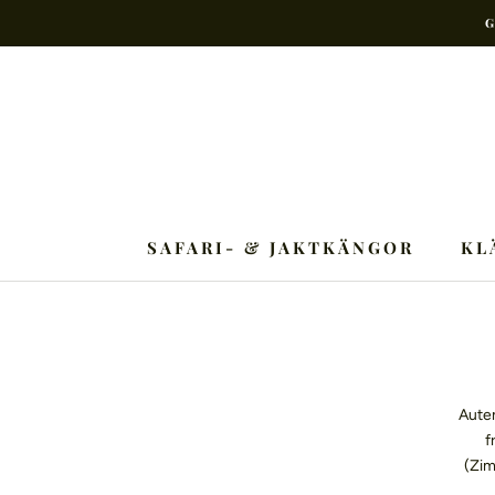
Hoppa
G
till
innehåll
SAFARI- & JAKTKÄNGOR
KL
Auten
f
(Zim