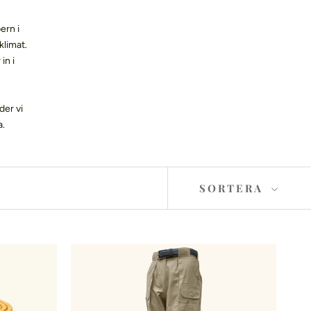
ern i
klimat.
in i
der vi
a.
SORTERA