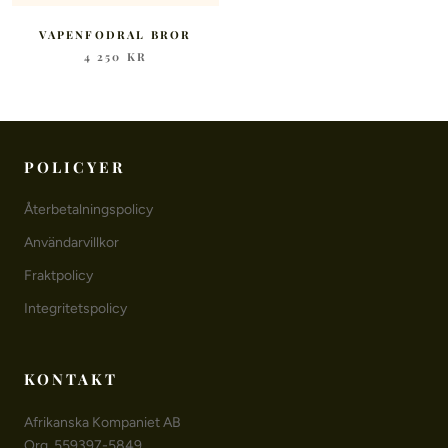
VAPENFODRAL BROR
4 250 KR
POLICYER
Återbetalningspolicy
Användarvillkor
Fraktpolicy
Integritetspolicy
KONTAKT
Afrikanska Kompaniet AB
Org. 559397-5849