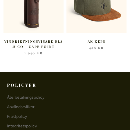
VINDRIKTNINGSVISARE ELS
AK KEPS
& CO - CAPE POINT
490 KR
1 940 KR
POLICYER
Återbetalningspolicy
Användarvillkor
Fraktpolicy
Integritetspolicy