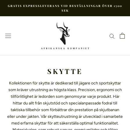
Hoppa
GRATIS EXPRESSLEVERANS VID BESTÄLLNINGAR ÖVER 1500
till
SEK
innehåll
SKYTTE
Kollektionen för skytte är dedikerad till jägare och sportskyttar
som kräver utrustning av högsta klass. Precision, ergonomi och
tillförlitlighet är ledorden som genomsyrar varje produkt. Här
hittar du allt från skjutstöd och specialanpassade fodral till
taktiska tillbehör som förbättrar din prestation på skjutbanan
eller under jakten. Vår skytteutrustning är utvecklad i samarbete
med erfarna skyttar för att säkerställa optimal funktionalitet.
Materialvalen, som robust canvas, premiumläder och tåliga