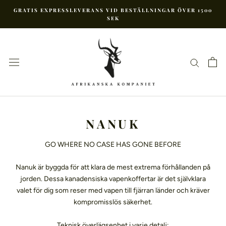
Hoppa
GRATIS EXPRESSLEVERANS VID BESTÄLLNINGAR ÖVER 1500
till
SEK
innehåll
NANUK
GO WHERE NO CASE HAS GONE BEFORE
Nanuk är byggda för att klara de mest extrema förhållanden på
jorden. Dessa kanadensiska vapenkoffertar är det självklara
valet för dig som reser med vapen till fjärran länder och kräver
kompromisslös säkerhet.
Teknisk överlägsenhet i varje detalj: