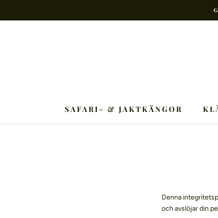
Hoppa
G
till
innehåll
SAFARI- & JAKTKÄNGOR
KL
Denna integritetsp
och avslöjar din p