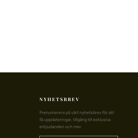
NYHETSBREV
Prenumerera på vårt nyhetsbrev för att
få uppdateringar, tillgång till exklusiva
erbjudanden och mer.