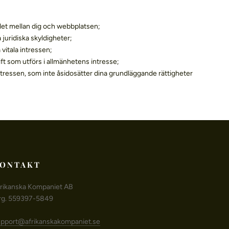
let mellan dig och webbplatsen;
 juridiska skyldigheter;
 vitala intressen;
ift som utförs i allmänhetens intresse;
intressen, som inte åsidosätter dina grundläggande rättigheter
ONTAKT
rikanska Kompaniet AB
rg. 559397-5849
pport@afrikanskakompaniet.se