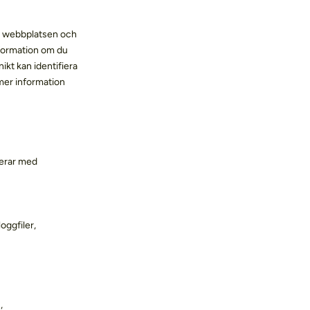
ed webbplatsen och
nformation om du
nikt kan identifiera
 mer information
gerar med
oggfiler,
,