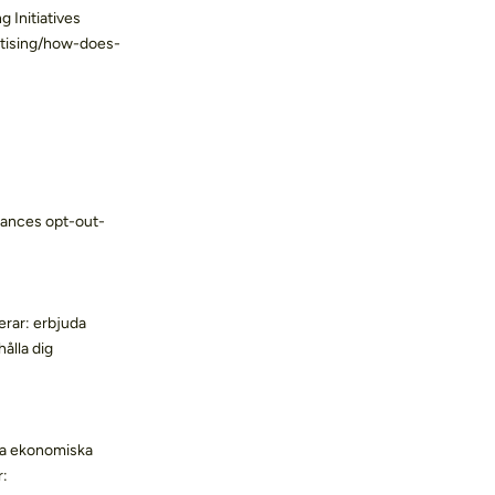
 Initiatives
rtising/how-does-
liances opt-out-
derar: erbjuda
hålla dig
ka ekonomiska
r: