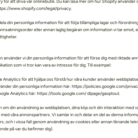
y för att driva vår onlinebutik. Du kan läsa mer om hur Shopify använder 
ttps://www.shopify.com/legal/privacy.
la din personliga information för att följa tillämpliga lagar och förordning
nnsakningsorder eller annan laglig begäran om information vi tar emot, ell
ttigheter.
n använder vi din personliga information för att förse dig med riktade an
ion som vi tror kan vara av intresse för dig. Till exempel:
 Analytics för att hjälpa oss förstå hur våra kunder använder webbplats
nder din personliga information här: https://policies.google.com/priva
oogle Analytics här: https://tools.google.com/ dlpage/gaoptout.
on om din användning av webbplatsen, dina köp och din interaktion med 
med våra annonspartners. Vi samlar in och delar en del av denna inform
s, och i vissa fall genom användning av cookies eller annan liknande tek
ende på var du befinner dig).