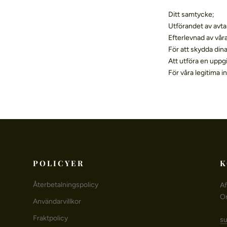
Ditt samtycke;
Utförandet av avta
Efterlevnad av våra
För att skydda dina
Att utföra en uppg
För våra legitima 
POLICYER
K
Återbetalningspolicy
Af
O
Användarvillkor
Fraktpolicy
su