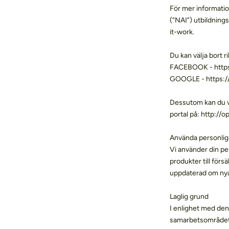
För mer informatio
(”NAI”) utbildnin
it-work.
Du kan välja bort 
FACEBOOK - https
GOOGLE - https:/
Dessutom kan du vä
portal på: http://o
Använda personlig
Vi använder din pers
produkter till förs
uppdaterad om nya
Laglig grund
I enlighet med de
samarbetsområdet (