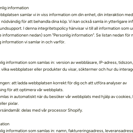
nlig information
bplatsen samlar vi in ​​viss information om din enhet, din interaktion m
 nödvändig för att behandla dina köp. Vi kan också samla in ytterligare i
undsupport. I denna integritetspolicy hänvisar vi till all information som u
ive informationen nedan) som "Personlig information". Se listan nedan för
 information vi samlar in och varför.
ig information som samlas in: version av webbläsare, IP-adress, tidszon,
 vilka webbplatser eller produkter du visar, söktermer och hur du intera
ngen: att ladda webbplatsen korrekt för dig och att utföra analyser av
ng för att optimera vår webbplats.
amlas in automatiskt när du besöker vår webbplats med hjälp av cookies, l
ler pixlar.
ärsändamål: delas med vår processor Shopify.
ation
ig information som samlas in: namn, faktureringsadress, leveransadress