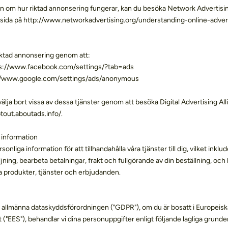
n om hur riktad annonsering fungerar, kan du besöka Network Advertising
gssida på http://www.networkadvertising.org/understanding-online-adve
riktad annonsering genom att:
://www.facebook.com/settings/?tab=ads
/www.google.com/settings/ads/anonymous
lja bort vissa av dessa tjänster genom att besöka Digital Advertising Al
ptout.aboutads.info/.
 information
onliga information för att tillhandahålla våra tjänster till dig, vilket inklu
äljning, bearbeta betalningar, frakt och fullgörande av din beställning, och 
 produkter, tjänster och erbjudanden.
n allmänna dataskyddsförordningen ("GDPR"), om du är bosatt i Europeis
"EES"), behandlar vi dina personuppgifter enligt följande lagliga grunde