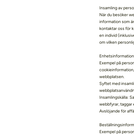
Insamling av perso
När du besöker web
information som är
kontaktar oss för k
en individ (inklus
om vilken personlig
Enhetsinformation
Exempel på personl
cookieinformation,
webbplatsen.
Syftet med insamli
webbplatsanvändni
Insamlingskälla: S
webbfyrar, taggar el
Avslöjande för aff
Beställningsinform
Exempel på personl