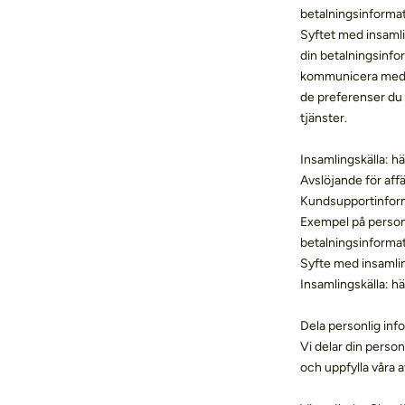
betalningsinforma
Syftet med insamling
din betalningsinfo
kommunicera med dig
de preferenser du 
tjänster.
Insamlingskälla: hä
Avslöjande för aff
Kundsupportinfor
Exempel på personl
betalningsinforma
Syfte med insamli
Insamlingskälla: hä
Dela personlig inf
Vi delar din person
och uppfylla våra a