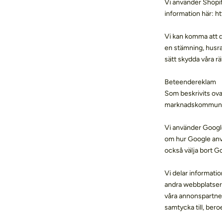
Vi använder Shopif
information här: h
Vi kan komma att de
en stämning, husra
sätt skydda våra rä
Beteendereklam
Som beskrivits ova
marknadskommunikat
Vi använder Google
om hur Google anvä
också välja bort G
Vi delar informati
andra webbplatser 
våra annonspartner
samtycka till, bero