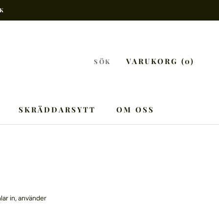
EK
VARUKORG (
0
)
SÖK
SKRÄDDARSYTT
OM OSS
OM OSS
lar in, använder