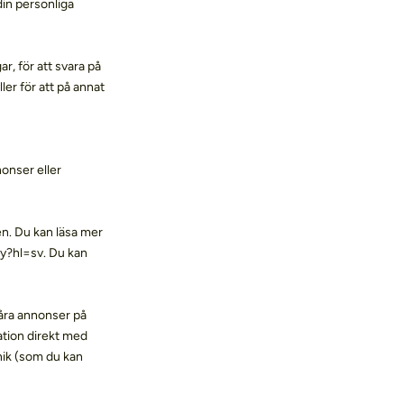
din personliga
ar, för att svara på
er för att på annat
nonser eller
en. Du kan läsa mer
cy?hl=sv. Du kan
våra annonser på
ation direkt med
nik (som du kan