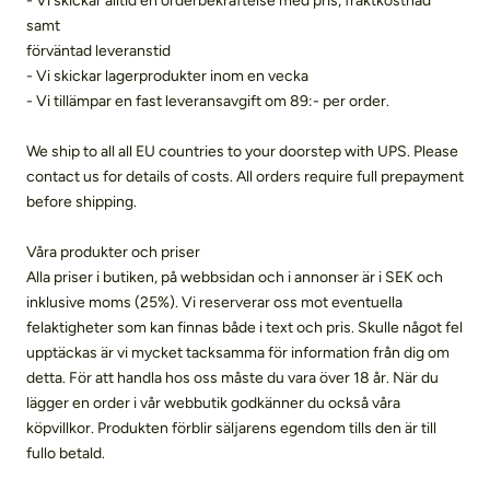
- Vi skickar alltid en orderbekräftelse med pris, fraktkostnad
samt
förväntad leveranstid
- Vi skickar lagerprodukter inom en vecka
- Vi tillämpar en fast leveransavgift om 89:- per order.
We ship to all all EU countries to your doorstep with UPS. Please
contact us for details of costs. All orders require full prepayment
before shipping.
Våra produkter och priser
Alla priser i butiken, på webbsidan och i annonser är i SEK och
inklusive moms (25%). Vi reserverar oss mot eventuella
felaktigheter som kan finnas både i text och pris. Skulle något fel
upptäckas är vi mycket tacksamma för information från dig om
detta. För att handla hos oss måste du vara över 18 år. När du
lägger en order i vår webbutik godkänner du också våra
köpvillkor. Produkten förblir säljarens egendom tills den är till
fullo betald.