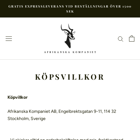
Hoppa
GRATIS EXPRESSLEVERANS VID BESTÄLLNINGAR ÖVER 1500
till
SEK
innehåll
KÖPSVILLKOR
Köpvillkor
Afrikanska Kompaniet AB, Engelbrektsgatan 9-11, 114 32
Stockholm, Sverige