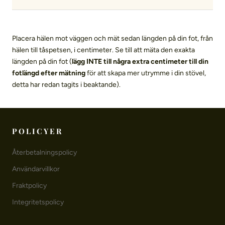
Placera hälen mot väggen och mät sedan längden på din fot, från
hälen till tåspetsen, i centimeter. Se till att mäta den exakta
längden på din fot (
lägg INTE till några extra centimeter till din
fotlängd efter mätning
för att skapa mer utrymme i din stövel,
detta har redan tagits i beaktande).
POLICYER
Återbetalningspolicy
Användarvillkor
Fraktpolicy
Integritetspolicy