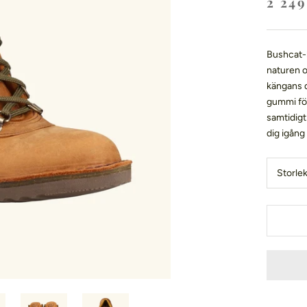
2 24
Bushcat-k
naturen oc
kängans d
gummi för
samtidigt
dig igång 
Storle