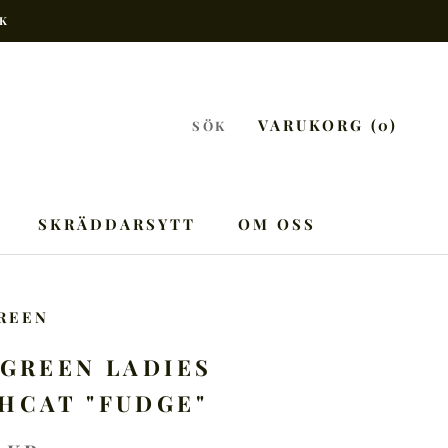
EK
VARUKORG (
0
)
SÖK
SKRÄDDARSYTT
OM OSS
OM OSS
GREEN
 GREEN LADIES
HCAT "FUDGE"