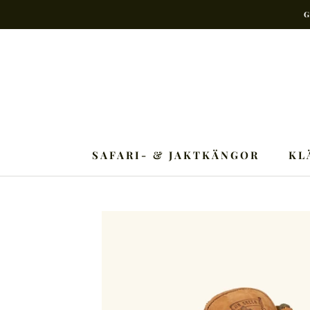
Hoppa
G
till
innehåll
SAFARI- & JAKTKÄNGOR
KL