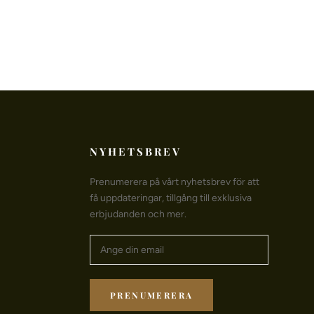
NYHETSBREV
Prenumerera på vårt nyhetsbrev för att
få uppdateringar, tillgång till exklusiva
erbjudanden och mer.
PRENUMERERA