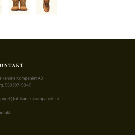
ONTAKT
rikanska Kompaniet AB
rg. 559397-5849
pport@afrikanskakompaniet.se
ntakt