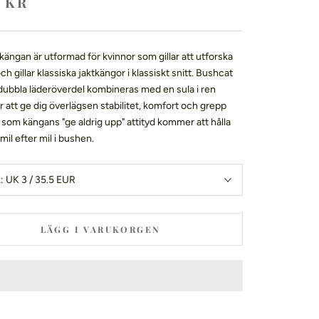
9 KR
ängan är utformad för kvinnor som gillar att utforska
h gillar klassiska jaktkängor i klassiskt snitt. Bushcat
ubbla läderöverdel kombineras med en sula i ren
 att ge dig överlägsen stabilitet, komfort och grepp
 som kängans "ge aldrig upp" attityd kommer att hålla
mil efter mil i bushen.
k:
UK 3 / 35.5 EUR
LÄGG I VARUKORGEN