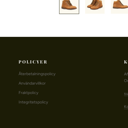
POLICYER
K
Återbetalningspolicy
Af
O
Användarvillkor
Fraktpolicy
su
Integritetspolicy
Ko