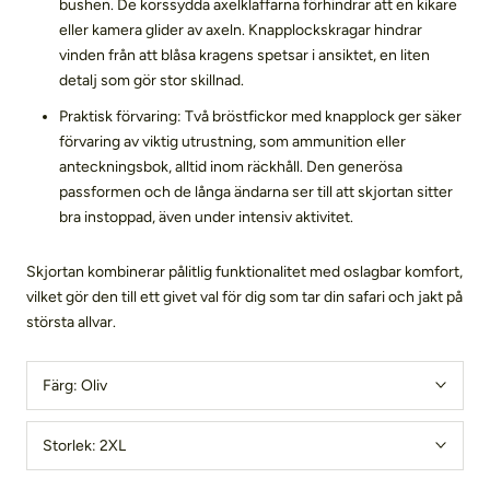
bushen. De korssydda axelklaffarna förhindrar att en kikare
eller kamera glider av axeln. Knapplockskragar hindrar
vinden från att blåsa kragens spetsar i ansiktet, en liten
detalj som gör stor skillnad.
Praktisk förvaring: Två bröstfickor med knapplock ger säker
förvaring av viktig utrustning, som ammunition eller
anteckningsbok, alltid inom räckhåll. Den generösa
passformen och de långa ändarna ser till att skjortan sitter
bra instoppad, även under intensiv aktivitet.
Skjortan kombinerar pålitlig funktionalitet med oslagbar komfort,
vilket gör den till ett givet val för dig som tar din safari och jakt på
största allvar.
Färg:
Oliv
Storlek:
2XL