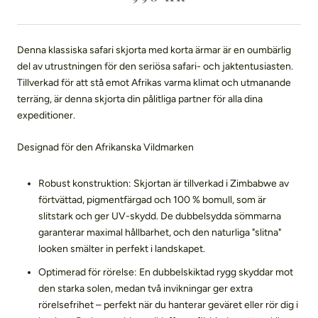
Denna klassiska safari skjorta med korta ärmar är en oumbärlig
del av utrustningen för den seriösa safari- och jaktentusiasten.
Tillverkad för att stå emot Afrikas varma klimat och utmanande
terräng, är denna skjorta din pålitliga partner för alla dina
expeditioner.
Designad för den Afrikanska Vildmarken
Robust konstruktion: Skjortan är tillverkad i Zimbabwe av
förtvättad, pigmentfärgad och 100 % bomull, som är
slitstark och ger UV-skydd. De dubbelsydda sömmarna
garanterar maximal hållbarhet, och den naturliga "slitna"
looken smälter in perfekt i landskapet.
Optimerad för rörelse: En dubbelskiktad rygg skyddar mot
den starka solen, medan två invikningar ger extra
rörelsefrihet – perfekt när du hanterar geväret eller rör dig i